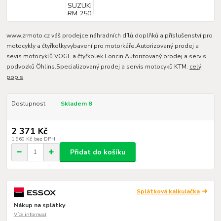
www.zrmoto.cz váš prodejce náhradních dílů,doplňků a příslušenství pro
motocykly a čtyřkolky,vybavení pro motorkáře.Autorizovaný prodej a
sevis motocyklů VOGE a čtyřkolek Loncin.Autorizovaný prodej a servis
podvozků Öhlins.Specializovaný prodej a servis motocyků KTM.
celý
popis
Dostupnost
Skladem 8
2 371 Kč
1 960 Kč
bez DPH
Přidat do košíku
Splátková kalkulačka
Nákup na splátky
Více informací