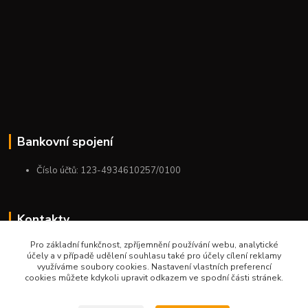
Bankovní spojení
Číslo účtů: 123-4934610257/0100
Kontakty
Pro základní funkčnost, zpříjemnění používání webu, analytické
+420 775 954 963
účely a v případě udělení souhlasu také pro účely cílení reklamy
9:00-12:00-13:00-16:00
využíváme soubory cookies. Nastavení vlastních preferencí
cookies můžete kdykoli upravit odkazem ve spodní části stránek.
ktm.ostrava@email.cz