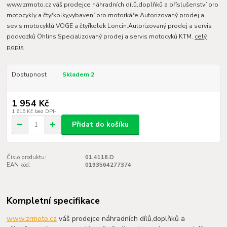
www.zrmoto.cz váš prodejce náhradních dílů,doplňků a příslušenství pro
motocykly a čtyřkolky,vybavení pro motorkáře.Autorizovaný prodej a
sevis motocyklů VOGE a čtyřkolek Loncin.Autorizovaný prodej a servis
podvozků Öhlins.Specializovaný prodej a servis motocyků KTM.
celý
popis
Dostupnost
Skladem 2
1 954 Kč
1 615 Kč
bez DPH
Přidat do košíku
Číslo produktu:
01.4118.D
EAN kód:
0193564277374
Kompletní specifikace
www.zrmoto.cz
váš prodejce náhradních dílů,doplňků a