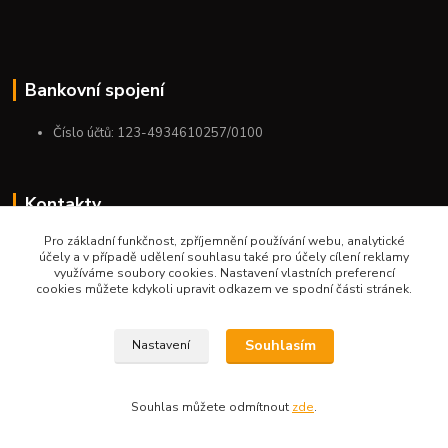
Bankovní spojení
Číslo účtů: 123-4934610257/0100
Kontakty
Pro základní funkčnost, zpříjemnění používání webu, analytické
+420 775 954 963
účely a v případě udělení souhlasu také pro účely cílení reklamy
9:00-12:00-13:00-16:00
využíváme soubory cookies. Nastavení vlastních preferencí
cookies můžete kdykoli upravit odkazem ve spodní části stránek.
ktm.ostrava@email.cz
Souhlasím
Nastavení
Souhlas můžete odmítnout
zde
.
Vytvořeno na
Eshop-rychle.cz