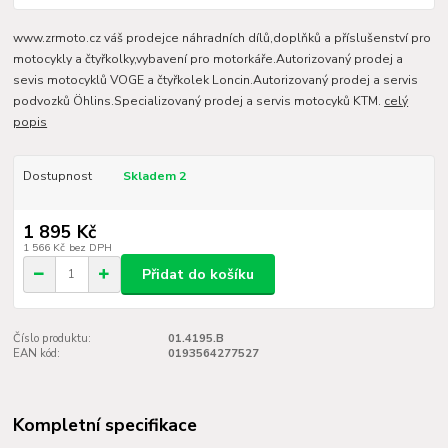
www.zrmoto.cz váš prodejce náhradních dílů,doplňků a příslušenství pro
motocykly a čtyřkolky,vybavení pro motorkáře.Autorizovaný prodej a
sevis motocyklů VOGE a čtyřkolek Loncin.Autorizovaný prodej a servis
podvozků Öhlins.Specializovaný prodej a servis motocyků KTM.
celý
popis
Dostupnost
Skladem 2
1 895 Kč
1 566 Kč
bez DPH
Přidat do košíku
Číslo produktu:
01.4195.B
EAN kód:
0193564277527
Kompletní specifikace