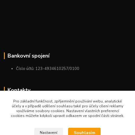
Bankovní spojení
Číslo účtů: 123-4934610257/0100
Kontakty
Pro základní funkčnost, zpříjemnění používání webu, analytické
+420 775 954 963
účely a v případě udělení souhlasu také pro účely cílení reklamy
9:00-12:00-13:00-16:00
využíváme soubory cookies. Nastavení vlastních preferencí
cookies můžete kdykoli upravit odkazem ve spodní části stránek.
ktm.ostrava@email.cz
Souhlasím
Nastavení