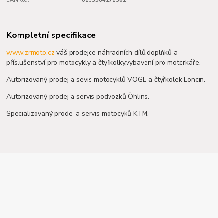
EAN kód:
0193564271501
Kompletní specifikace
www.zrmoto.cz
váš prodejce náhradních dílů,doplňků a
příslušenství pro motocykly a čtyřkolky,vybavení pro motorkáře.
Autorizovaný prodej a sevis motocyklů VOGE a čtyřkolek Loncin.
Autorizovaný prodej a servis podvozků Öhlins.
Specializovaný prodej a servis motocyků KTM.