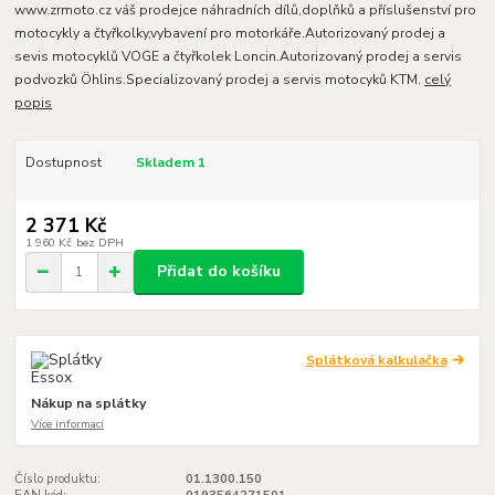
www.zrmoto.cz váš prodejce náhradních dílů,doplňků a příslušenství pro
motocykly a čtyřkolky,vybavení pro motorkáře.Autorizovaný prodej a
sevis motocyklů VOGE a čtyřkolek Loncin.Autorizovaný prodej a servis
podvozků Öhlins.Specializovaný prodej a servis motocyků KTM.
celý
popis
Dostupnost
Skladem 1
2 371 Kč
1 960 Kč
bez DPH
Přidat do košíku
Splátková kalkulačka
Nákup na splátky
Více informací
Číslo produktu:
01.1300.150