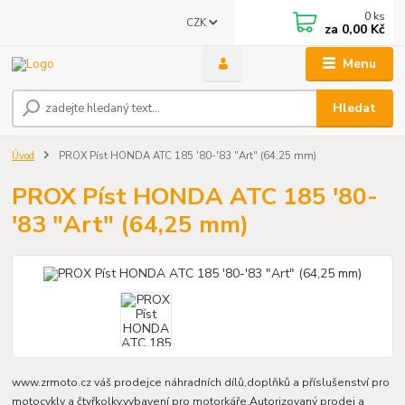
0
ks
CZK
za
0,00 Kč
Menu
Hledat
Úvod
PROX Píst HONDA ATC 185 '80-'83 "Art" (64,25 mm)
PROX Píst HONDA ATC 185 '80-
'83 "Art" (64,25 mm)
www.zrmoto.cz váš prodejce náhradních dílů,doplňků a příslušenství pro
motocykly a čtyřkolky,vybavení pro motorkáře.Autorizovaný prodej a