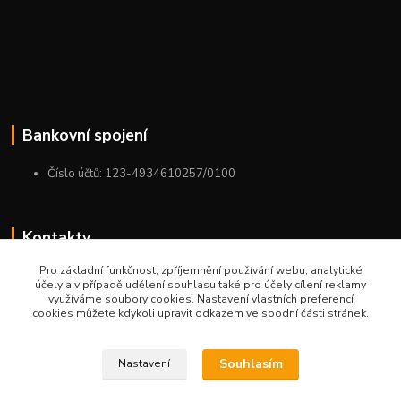
Bankovní spojení
Číslo účtů: 123-4934610257/0100
Kontakty
Pro základní funkčnost, zpříjemnění používání webu, analytické
+420 775 954 963
účely a v případě udělení souhlasu také pro účely cílení reklamy
9:00-12:00-13:00-16:00
využíváme soubory cookies. Nastavení vlastních preferencí
cookies můžete kdykoli upravit odkazem ve spodní části stránek.
ktm.ostrava@email.cz
Souhlasím
Nastavení