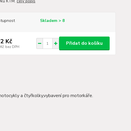
yků KTM.
celý popis
tupnost
Skladem > 8
2 Kč
Přidat do košíku
 Kč
bez DPH
motocykly a čtyřkolky,vybavení pro motorkáře.