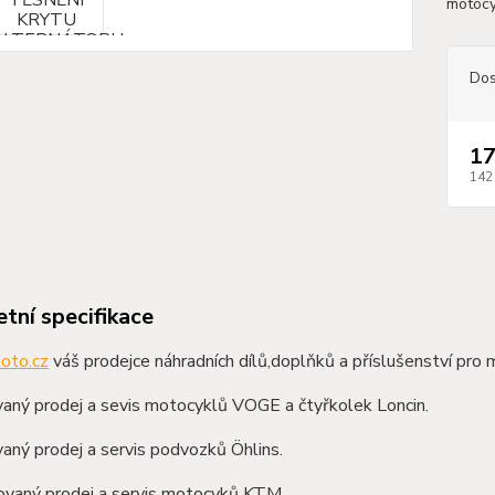
motoc
Dos
17
142
tní specifikace
oto.cz
váš prodejce náhradních dílů,doplňků a příslušenství pro 
aný prodej a sevis motocyklů VOGE a čtyřkolek Loncin.
aný prodej a servis podvozků Öhlins.
zovaný prodej a servis motocyků KTM.