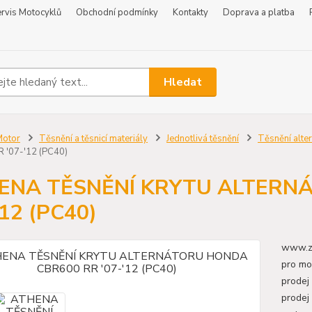
rvis Motocyklů
Obchodní podmínky
Kontakty
Doprava a platba
Hledat
Motor
Těsnění a těsnicí materiály
Jednotlivá těsnění
Těsnění alte
 '07-'12 (PC40)
ENA TĚSNĚNÍ KRYTU ALTERN
'12 (PC40)
www.zr
pro mo
prodej
prodej