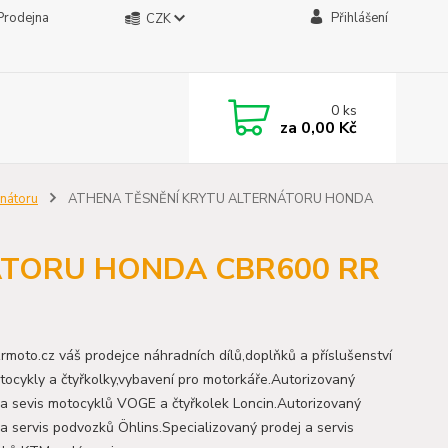
Prodejna
Přihlášení
CZK
0
ks
za
0,00 Kč
rnátoru
ATHENA TĚSNĚNÍ KRYTU ALTERNÁTORU HONDA
ÁTORU HONDA CBR600 RR
moto.cz váš prodejce náhradních dílů,doplňků a příslušenství
tocykly a čtyřkolky,vybavení pro motorkáře.Autorizovaný
 a sevis motocyklů VOGE a čtyřkolek Loncin.Autorizovaný
 a servis podvozků Öhlins.Specializovaný prodej a servis