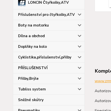
LONCIN Čtyřkolky,ATV
Příslušenství pro čtyřkolky,ATV
Boty na motorku
Dílna a obchod
Doplňky na kolo
Cyklistika,příslušenství,přilby
PŘÍSLUŠENSTVÍ
Komple
Přilby,Brýle
www.zrm
Tubliss system
Autorizov
Sněžné skútry
Autorizov
Pneumatiky
Speciali