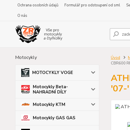
Ochrana osobních údajů
Formulář pro odstoupení od sml
Se
O nás
Motocykly
Úvod
CBR600 RR
MOTOCYKLY VOGE
ATH
'07-
Motocykly Beta-
NAHRADNÍ DÍLY
Motocykly KTM
Motocykly GAS GAS