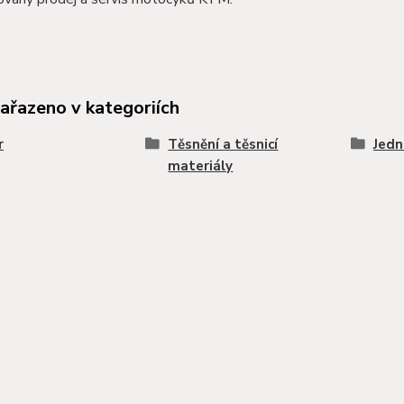
zařazeno v kategoriích
r
Těsnění a těsnicí
Jedn
materiály