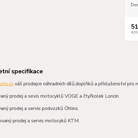
Dos
51
426
tní specifikace
oto.cz
váš prodejce náhradních dílů,doplňků a příslušenství pro 
aný prodej a sevis motocyklů VOGE a čtyřkolek Loncin.
aný prodej a servis podvozků Öhlins.
zovaný prodej a servis motocyků KTM.