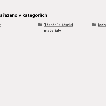
zařazeno v kategoriích
r
Těsnění a těsnicí
Jedn
materiály