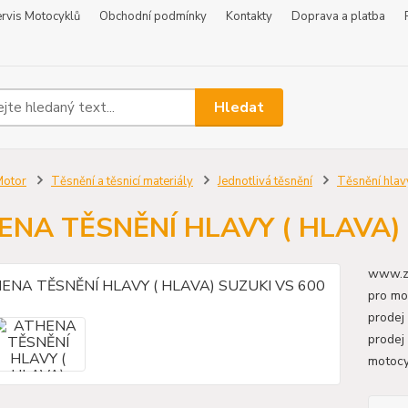
rvis Motocyklů
Obchodní podmínky
Kontakty
Doprava a platba
Hledat
Motor
Těsnění a těsnicí materiály
Jednotlivá těsnění
Těsnění hlav
ENA TĚSNĚNÍ HLAVY ( HLAVA) 
www.zr
pro mo
prodej
prodej
motoc