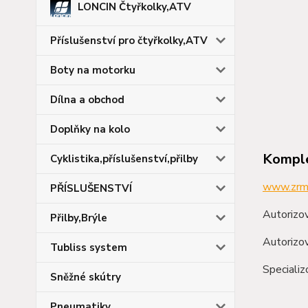
LONCIN Čtyřkolky,ATV
Příslušenství pro čtyřkolky,ATV
Boty na motorku
Dílna a obchod
Doplňky na kolo
Komple
Cyklistika,příslušenství,přilby
www.zrm
PŘÍSLUŠENSTVÍ
Autorizov
Přilby,Brýle
Autorizov
Tubliss system
Speciali
Sněžné skútry
Pneumatiky