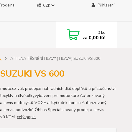
Prodejna
Přihlášení
CZK
0
ks
za
0,00 Kč
y
ATHENA TĚSNĚNÍ HLAVY ( HLAVA) SUZUKI VS 600
SUZUKI VS 600
moto.cz váš prodejce náhradních dílů,doplňků a příslušenství
tocykly a čtyřkolky,vybavení pro motorkáře.Autorizovaný
 a sevis motocyklů VOGE a čtyřkolek Loncin.Autorizovaný
 a servis podvozků Öhlins.Specializovaný prodej a servis
yků KTM.
celý popis