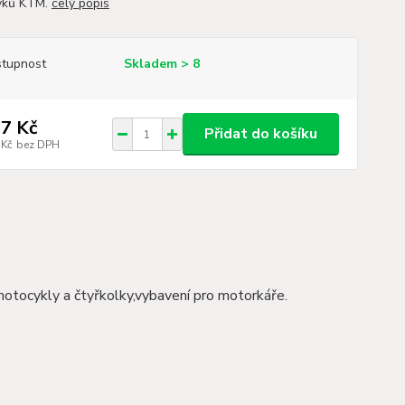
yků KTM.
celý popis
tupnost
Skladem > 8
7 Kč
Přidat do košíku
 Kč
bez DPH
motocykly a čtyřkolky,vybavení pro motorkáře.