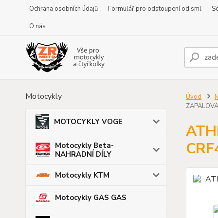
Ochrana osobních údajů
Formulář pro odstoupení od sml
Se
O nás
Motocykly
Úvod
ZAPALOVAC
MOTOCYKLY VOGE
ATH
CRF4
Motocykly Beta-
NAHRADNÍ DÍLY
Motocykly KTM
Motocykly GAS GAS