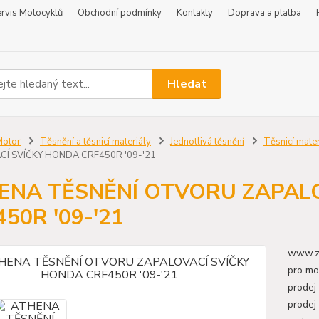
rvis Motocyklů
Obchodní podmínky
Kontakty
Doprava a platba
Hledat
Motor
Těsnění a těsnicí materiály
Jednotlivá těsnění
Těsnicí mater
Í SVÍČKY HONDA CRF450R '09-'21
ENA TĚSNĚNÍ OTVORU ZAPAL
50R '09-'21
www.zr
pro mo
prodej
prodej