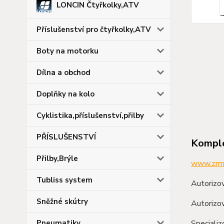
LONCIN Čtyřkolky,ATV
Příslušenství pro čtyřkolky,ATV
Boty na motorku
Dílna a obchod
Doplňky na kolo
Cyklistika,příslušenství,přilby
PŘÍSLUŠENSTVÍ
Komple
Přilby,Brýle
www.zrm
Tubliss system
Autorizov
Sněžné skútry
Autorizov
Pneumatiky
Speciali