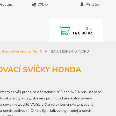
Prodejna
Přihlášení
CZK
0
ks
za
0,00 Kč
iál pro otvor víka ventilu
ATHENA TĚSNĚNÍ OTVORU
OVACÍ SVÍČKY HONDA
moto.cz váš prodejce náhradních dílů,doplňků a příslušenství
tocykly a čtyřkolky,vybavení pro motorkáře.Autorizovaný
 a sevis motocyklů VOGE a čtyřkolek Loncin.Autorizovaný
 a servis podvozků Öhlins.Specializovaný prodej a servis