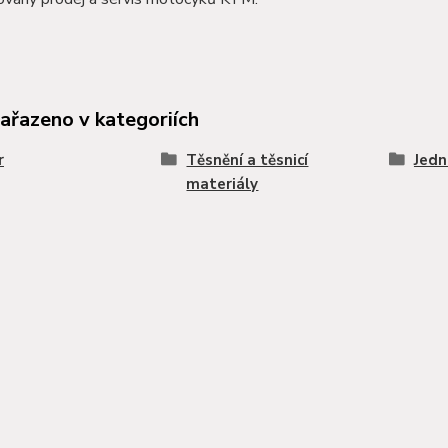
zařazeno v kategoriích
r
Těsnění a těsnicí
Jedn
materiály