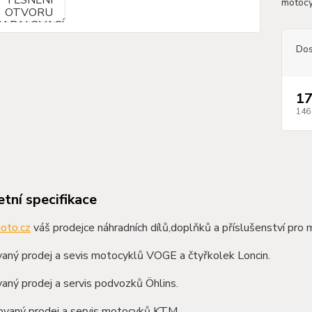
motoc
Dos
17
146
tní specifikace
oto.cz
váš prodejce náhradních dílů,doplňků a příslušenství pro 
aný prodej a sevis motocyklů VOGE a čtyřkolek Loncin.
aný prodej a servis podvozků Öhlins.
zovaný prodej a servis motocyků KTM.