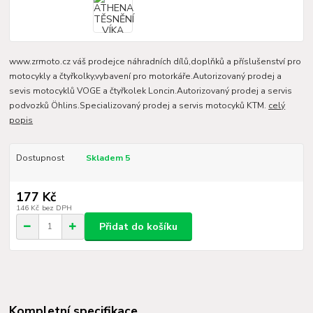
www.zrmoto.cz váš prodejce náhradních dílů,doplňků a příslušenství pro
motocykly a čtyřkolky,vybavení pro motorkáře.Autorizovaný prodej a
sevis motocyklů VOGE a čtyřkolek Loncin.Autorizovaný prodej a servis
podvozků Öhlins.Specializovaný prodej a servis motocyků KTM.
celý
popis
Dostupnost
Skladem 5
177 Kč
146 Kč
bez DPH
Přidat do košíku
Kompletní specifikace