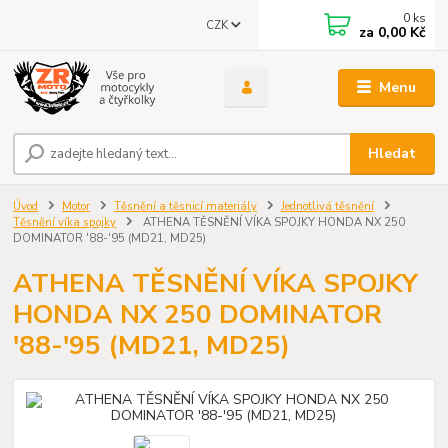
0
ks
CZK
za
0,00 Kč
Menu
Hledat
Úvod
Motor
Těsnění a těsnicí materiály
Jednotlivá těsnění
Těsnění víka spojky
ATHENA TĚSNĚNÍ VÍKA SPOJKY HONDA NX 250
DOMINATOR '88-'95 (MD21, MD25)
ATHENA TĚSNĚNÍ VÍKA SPOJKY
HONDA NX 250 DOMINATOR
'88-'95 (MD21, MD25)