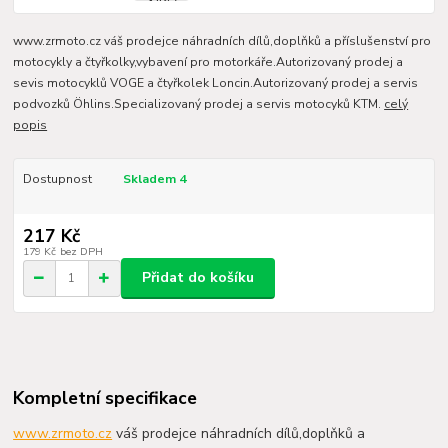
www.zrmoto.cz váš prodejce náhradních dílů,doplňků a příslušenství pro
motocykly a čtyřkolky,vybavení pro motorkáře.Autorizovaný prodej a
sevis motocyklů VOGE a čtyřkolek Loncin.Autorizovaný prodej a servis
podvozků Öhlins.Specializovaný prodej a servis motocyků KTM.
celý
popis
Dostupnost
Skladem 4
217 Kč
179 Kč
bez DPH
Přidat do košíku
Kompletní specifikace
www.zrmoto.cz
váš prodejce náhradních dílů,doplňků a