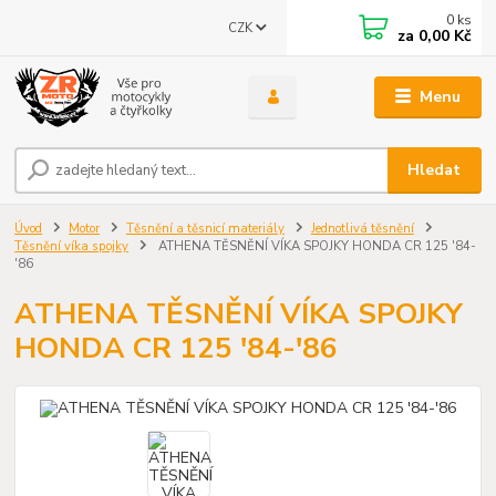
0
ks
CZK
za
0,00 Kč
Menu
Hledat
Úvod
Motor
Těsnění a těsnicí materiály
Jednotlivá těsnění
Těsnění víka spojky
ATHENA TĚSNĚNÍ VÍKA SPOJKY HONDA CR 125 '84-
'86
ATHENA TĚSNĚNÍ VÍKA SPOJKY
HONDA CR 125 '84-'86