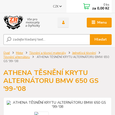
0
ks
CZK
za
0,00 Kč
Menu
Hledat
Úvod
Motor
Těsnění a těsnicí materiály
Jednotlivá těsnění
Těsnění alternátoru
ATHENA TĚSNĚNÍ KRYTU ALTERNÁTORU BMW 650
GS '99-'08
ATHENA TĚSNĚNÍ KRYTU
ALTERNÁTORU BMW 650 GS
'99-'08