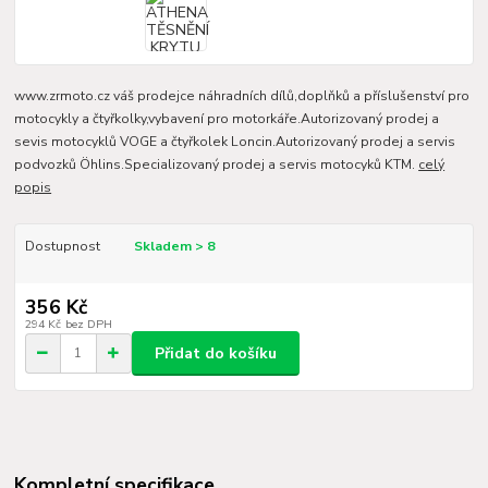
www.zrmoto.cz váš prodejce náhradních dílů,doplňků a příslušenství pro
motocykly a čtyřkolky,vybavení pro motorkáře.Autorizovaný prodej a
sevis motocyklů VOGE a čtyřkolek Loncin.Autorizovaný prodej a servis
podvozků Öhlins.Specializovaný prodej a servis motocyků KTM.
celý
popis
Dostupnost
Skladem > 8
356 Kč
294 Kč
bez DPH
Přidat do košíku
Kompletní specifikace