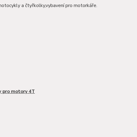
motocykly a čtyřkolky,vybavení pro motorkáře.
y pro motory 4T