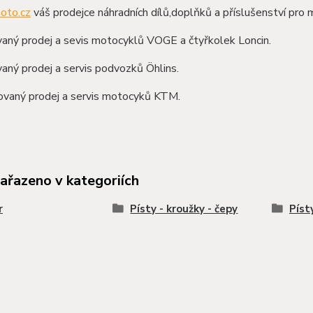
oto.cz
váš prodejce náhradních dílů,doplňků a příslušenství pro 
aný prodej a sevis motocyklů VOGE a čtyřkolek Loncin.
aný prodej a servis podvozků Öhlins.
zovaný prodej a servis motocyků KTM.
zařazeno v kategoriích
r
Písty - kroužky - čepy
Píst