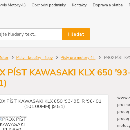
rvis Motocyklů
Obchodní podmínky
Kontakty
Doprava a platba
Hledat
Motor
Písty - kroužky - čepy
Písty pro motory 4T
PROX PÍST KAWA
 PÍST KAWASAKI KLX 650 '93-'
1)
www.zr
pro mo
prodej
prodej
motoc