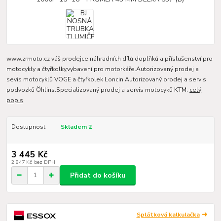
www.zrmoto.cz váš prodejce náhradních dílů,doplňků a příslušenství pro
motocykly a čtyřkolky,vybavení pro motorkáře.Autorizovaný prodej a
sevis motocyklů VOGE a čtyřkolek Loncin.Autorizovaný prodej a servis
podvozků Öhlins.Specializovaný prodej a servis motocyků KTM.
celý
popis
Dostupnost
Skladem 2
3 445 Kč
2 847 Kč
bez DPH
Přidat do košíku
Splátková kalkulačka