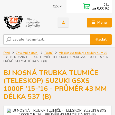
0
ks
CZK
za
0,00 Kč
Menu
Hledat
Úvod
Zavěšení a řízení
Přední
teleskopické trubky + trubky tlumičů
BJ NOSNÁ TRUBKA TLUMIČE (TELESKOP) SUZUKI GSXS 1000F '15-'16 -
PRŮMĚR 43 MM DÉLKA 537 (B)
BJ NOSNÁ TRUBKA TLUMIČE
(TELESKOP) SUZUKI GSXS
1000F '15-'16 - PRŮMĚR 43 MM
DÉLKA 537 (B)