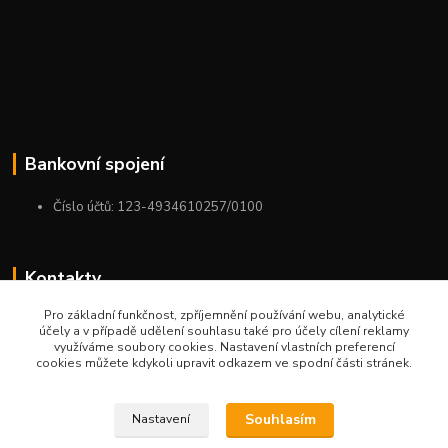
Bankovní spojení
Číslo účtů: 123-4934610257/0100
Kontakty
Pro základní funkčnost, zpříjemnění používání webu, analytické
+420 775 954 963
účely a v případě udělení souhlasu také pro účely cílení reklamy
9:00-12:00-13:00-16:00
využíváme soubory cookies. Nastavení vlastních preferencí
cookies můžete kdykoli upravit odkazem ve spodní části stránek.
ktm.ostrava@email.cz
Souhlasím
Nastavení