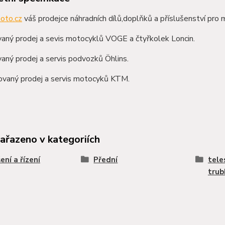
oto.cz
váš prodejce náhradních dílů,doplňků a příslušenství pro 
aný prodej a sevis motocyklů VOGE a čtyřkolek Loncin.
aný prodej a servis podvozků Öhlins.
zovaný prodej a servis motocyků KTM.
zařazeno v kategoriích
ení a řízení
Přední
tele
trub