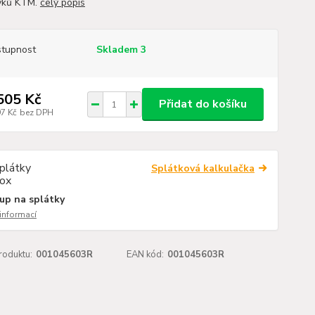
yků KTM.
celý popis
tupnost
Skladem 3
505 Kč
Přidat do košíku
97 Kč
bez DPH
Splátková kalkulačka
up na splátky
 informací
roduktu:
001045603R
EAN kód:
001045603R