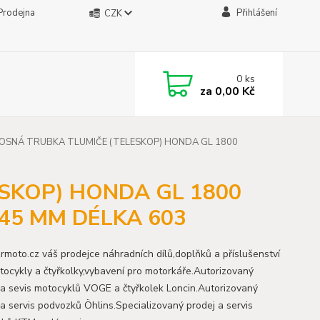
Prodejna
Přihlášení
CZK
0
ks
za
0,00 Kč
NOSNÁ TRUBKA TLUMIČE (TELESKOP) HONDA GL 1800
ESKOP) HONDA GL 1800
45 MM DÉLKA 603
moto.cz váš prodejce náhradních dílů,doplňků a příslušenství
tocykly a čtyřkolky,vybavení pro motorkáře.Autorizovaný
 a sevis motocyklů VOGE a čtyřkolek Loncin.Autorizovaný
 a servis podvozků Öhlins.Specializovaný prodej a servis