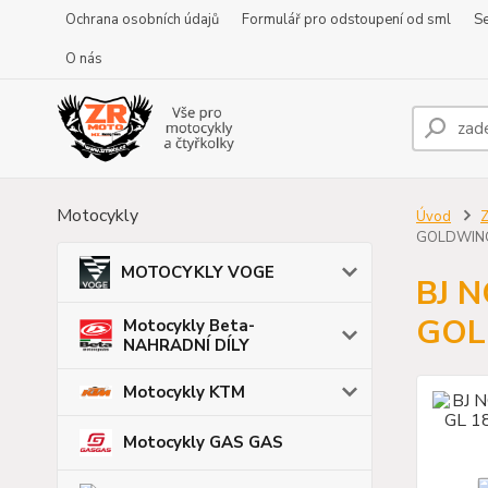
Ochrana osobních údajů
Formulář pro odstoupení od sml
Se
O nás
Motocykly
Úvod
Z
GOLDWING
MOTOCYKLY VOGE
BJ 
GOL
Motocykly Beta-
NAHRADNÍ DÍLY
Motocykly KTM
Motocykly GAS GAS