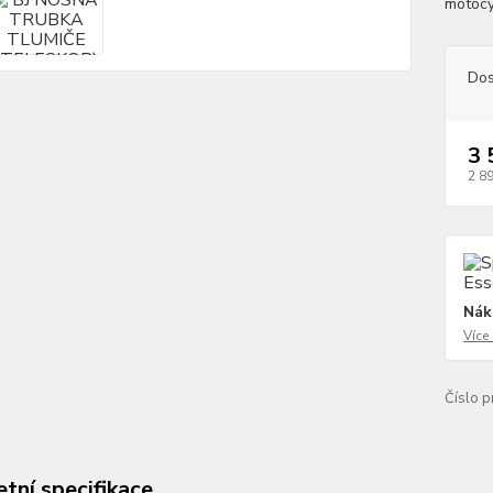
motoc
Dos
3 
2 8
Nák
Více
Číslo p
tní specifikace