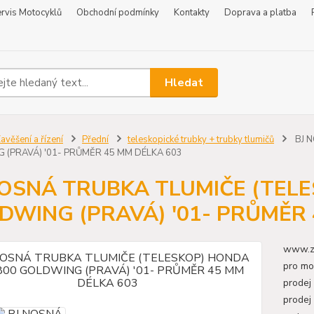
rvis Motocyklů
Obchodní podmínky
Kontakty
Doprava a platba
Hledat
avěšení a řízení
Přední
teleskopické trubky + trubky tlumičů
BJ 
 (PRAVÁ) '01- PRŮMĚR 45 MM DÉLKA 603
NOSNÁ TRUBKA TLUMIČE (TEL
DWING (PRAVÁ) '01- PRŮMĚR 
www.zr
pro mo
prodej
prodej