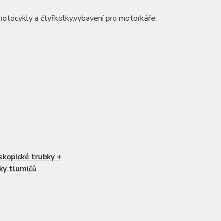
motocykly a čtyřkolky,vybavení pro motorkáře.
skopické trubky +
ky tlumičů