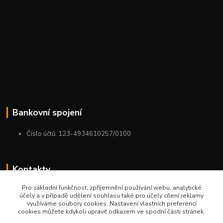
Bankovní spojení
Číslo účtů: 123-4934610257/0100
Kontakty
Pro základní funkčnost, zpříjemnění používání webu, analytické
+420 775 954 963
účely a v případě udělení souhlasu také pro účely cílení reklamy
9:00-12:00-13:00-16:00
využíváme soubory cookies. Nastavení vlastních preferencí
cookies můžete kdykoli upravit odkazem ve spodní části stránek.
ktm.ostrava@email.cz