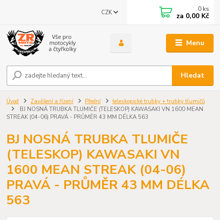
0
ks
CZK
za
0,00 Kč
Menu
Hledat
Úvod
Zavěšení a řízení
Přední
teleskopické trubky + trubky tlumičů
BJ NOSNÁ TRUBKA TLUMIČE (TELESKOP) KAWASAKI VN 1600 MEAN
STREAK (04-06) PRAVÁ - PRŮMĚR 43 MM DÉLKA 563
BJ NOSNÁ TRUBKA TLUMIČE
(TELESKOP) KAWASAKI VN
1600 MEAN STREAK (04-06)
PRAVÁ - PRŮMĚR 43 MM DÉLKA
563