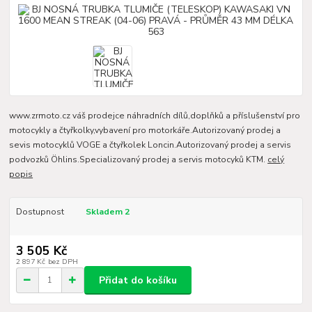
www.zrmoto.cz váš prodejce náhradních dílů,doplňků a příslušenství pro
motocykly a čtyřkolky,vybavení pro motorkáře.Autorizovaný prodej a
sevis motocyklů VOGE a čtyřkolek Loncin.Autorizovaný prodej a servis
podvozků Öhlins.Specializovaný prodej a servis motocyků KTM.
celý
popis
Dostupnost
Skladem 2
3 505 Kč
2 897 Kč
bez DPH
Přidat do košíku