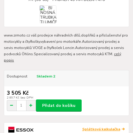
www.zrmoto.cz váš prodejce náhradních dílů,doplňků a příslušenství pro
motocykly a čtyřkolky,vybavení pro motorkáře.Autorizovaný prodej a
sevis motocyklů VOGE a čtyřkolek Loncin.Autorizovaný prodej a servis
podvozků Öhlins.Specializovaný prodej a servis motocyků KTM.
celý
popis
Dostupnost
Skladem 2
3 505 Kč
2 897 Kč
bez DPH
Přidat do košíku
Splátková kalkulačka