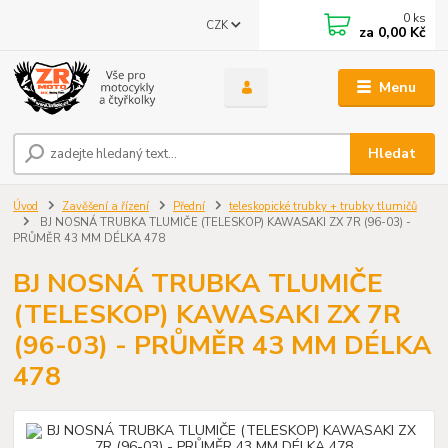
0
ks
CZK
za
0,00 Kč
Menu
Hledat
Úvod
Zavěšení a řízení
Přední
teleskopické trubky + trubky tlumičů
BJ NOSNÁ TRUBKA TLUMIČE (TELESKOP) KAWASAKI ZX 7R (96-03) -
PRŮMĚR 43 MM DÉLKA 478
BJ NOSNÁ TRUBKA TLUMIČE
(TELESKOP) KAWASAKI ZX 7R
(96-03) - PRŮMĚR 43 MM DÉLKA
478