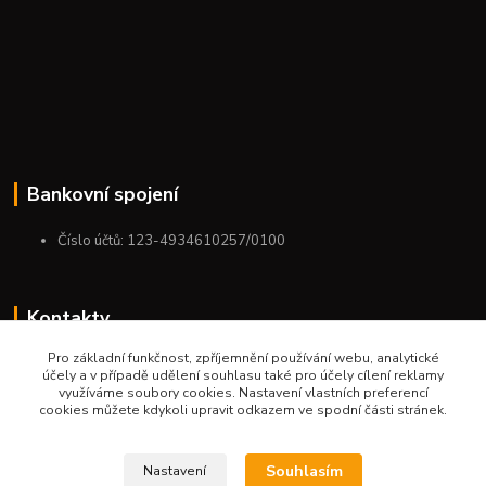
Bankovní spojení
Číslo účtů: 123-4934610257/0100
Kontakty
Pro základní funkčnost, zpříjemnění používání webu, analytické
+420 775 954 963
účely a v případě udělení souhlasu také pro účely cílení reklamy
9:00-12:00-13:00-16:00
využíváme soubory cookies. Nastavení vlastních preferencí
cookies můžete kdykoli upravit odkazem ve spodní části stránek.
ktm.ostrava@email.cz
Souhlasím
Nastavení