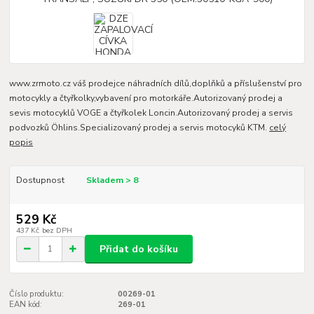
www.zrmoto.cz váš prodejce náhradních dílů,doplňků a příslušenství pro
motocykly a čtyřkolky,vybavení pro motorkáře.Autorizovaný prodej a
sevis motocyklů VOGE a čtyřkolek Loncin.Autorizovaný prodej a servis
podvozků Öhlins.Specializovaný prodej a servis motocyků KTM.
celý
popis
Dostupnost
Skladem > 8
529 Kč
437 Kč
bez DPH
Přidat do košíku
Číslo produktu:
00269-01
EAN kód:
269-01