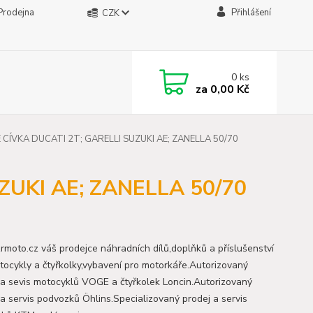
Prodejna
Přihlášení
CZK
0
ks
za
0,00 Kč
 CÍVKA DUCATI 2T; GARELLI SUZUKI AE; ZANELLA 50/70
ZUKI AE; ZANELLA 50/70
moto.cz váš prodejce náhradních dílů,doplňků a příslušenství
tocykly a čtyřkolky,vybavení pro motorkáře.Autorizovaný
 a sevis motocyklů VOGE a čtyřkolek Loncin.Autorizovaný
 a servis podvozků Öhlins.Specializovaný prodej a servis