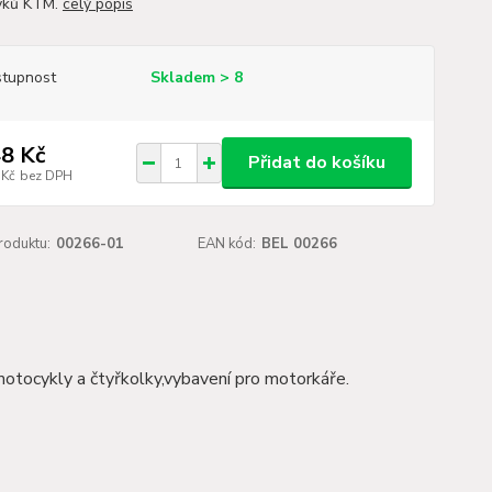
yků KTM.
celý popis
tupnost
Skladem > 8
8 Kč
Přidat do košíku
 Kč
bez DPH
roduktu:
00266-01
EAN kód:
BEL 00266
motocykly a čtyřkolky,vybavení pro motorkáře.