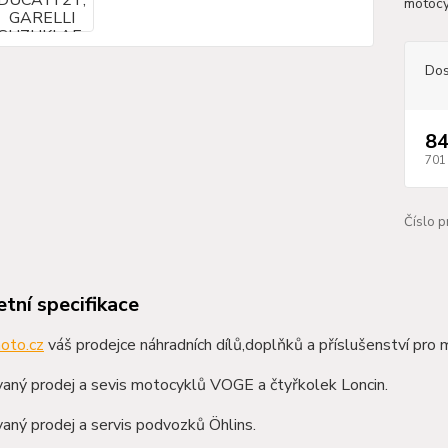
motoc
Dos
84
701
Číslo p
tní specifikace
oto.cz
váš prodejce náhradních dílů,doplňků a příslušenství pro 
aný prodej a sevis motocyklů VOGE a čtyřkolek Loncin.
aný prodej a servis podvozků Öhlins.