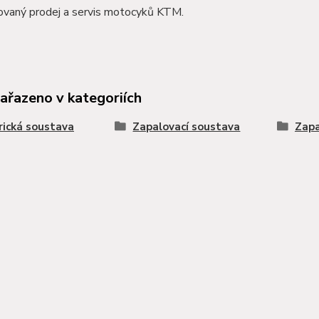
zovaný prodej a servis motocyků KTM.
zařazeno v kategoriích
rická soustava
Zapalovací soustava
Zapa