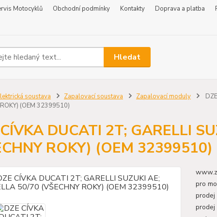
rvis Motocyklů
Obchodní podmínky
Kontakty
Doprava a platba
Hledat
lektrická soustava
Zapalovací soustava
Zapalovací moduly
DZE
ROKY) (OEM 32399510)
CÍVKA DUCATI 2T; GARELLI SU
ECHNY ROKY) (OEM 32399510)
www.zr
pro mo
prodej
prodej