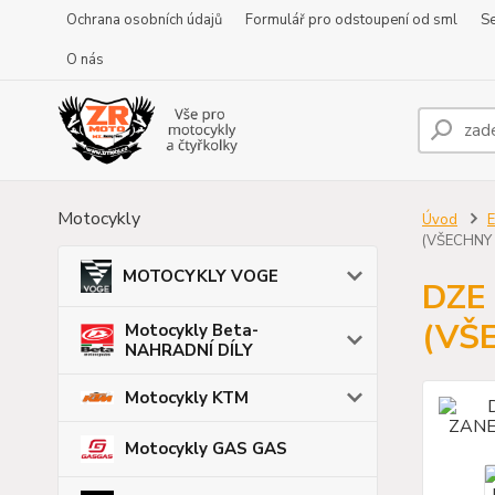
Ochrana osobních údajů
Formulář pro odstoupení od sml
Se
O nás
Motocykly
Úvod
E
(VŠECHNY 
MOTOCYKLY VOGE
DZE 
(VŠ
Motocykly Beta-
NAHRADNÍ DÍLY
Motocykly KTM
Motocykly GAS GAS