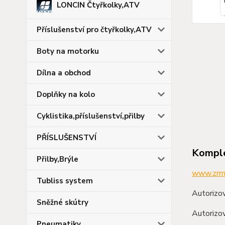
LONCIN Čtyřkolky,ATV
Příslušenství pro čtyřkolky,ATV
Boty na motorku
Dílna a obchod
Doplňky na kolo
Cyklistika,příslušenství,přilby
PŘÍSLUŠENSTVÍ
Komple
Přilby,Brýle
www.zrm
Tubliss system
Autorizov
Sněžné skútry
Autorizov
Pneumatiky