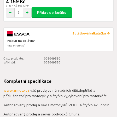
4 159 Kč
3 437 Kč
bez DPH
Přidat do košíku
Splátková kalkulačka
Nákup na splátky
Více informací
Číslo produktu:
008049580
EAN kód:
008049580
Kompletní specifikace
www.zrmoto.cz
váš prodejce náhradních dílů,doplňků a
příslušenství pro motocykly a čtyřkolky,vybavení pro motorkáře.
Autorizovaný prodej a sevis motocyklů VOGE a čtyřkolek Loncin.
Autorizovaný prodej a servis podvozků Öhlins.