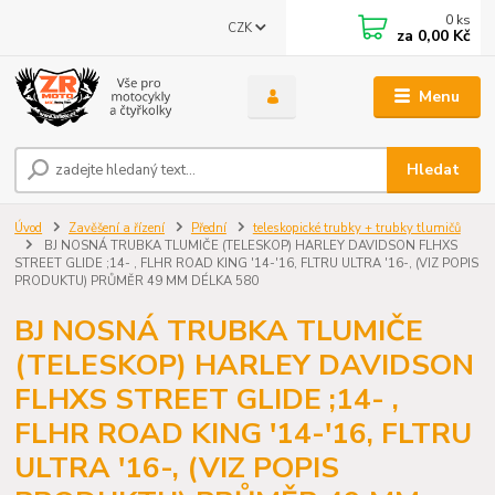
0
ks
CZK
za
0,00 Kč
Menu
Hledat
Úvod
Zavěšení a řízení
Přední
teleskopické trubky + trubky tlumičů
BJ NOSNÁ TRUBKA TLUMIČE (TELESKOP) HARLEY DAVIDSON FLHXS
STREET GLIDE ;14- , FLHR ROAD KING '14-'16, FLTRU ULTRA '16-, (VIZ POPIS
PRODUKTU) PRŮMĚR 49 MM DÉLKA 580
BJ NOSNÁ TRUBKA TLUMIČE
(TELESKOP) HARLEY DAVIDSON
FLHXS STREET GLIDE ;14- ,
FLHR ROAD KING '14-'16, FLTRU
ULTRA '16-, (VIZ POPIS