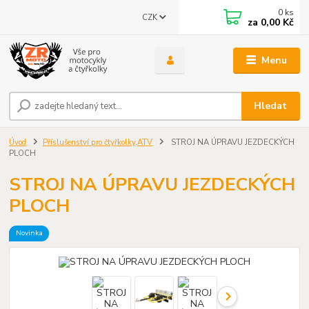
0
ks
CZK
za
0,00 Kč
Menu
Hledat
Úvod
Příslušenství pro čtyřkolky,ATV
STROJ NA ÚPRAVU JEZDECKÝCH
PLOCH
STROJ NA ÚPRAVU JEZDECKÝCH
PLOCH
Novinka