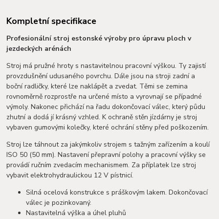
Kompletní specifikace
Profesionální stroj estonské výroby pro úpravu ploch v
jezdeckých arénách
Stroj má pružné hroty s nastavitelnou pracovní výškou. Ty zajistí
provzdušnění udusaného povrchu. Dále jsou na stroji zadní a
boční radličky, které lze naklápět a zvedat. Těmi se zemina
rovnoměrně rozprostře na určené místo a vyrovnají se případné
výmoly. Nakonec přichází na řadu dokončovací válec, který půdu
zhutní a dodá jí krásný vzhled. K ochraně stěn jízdárny je stroj
vybaven gumovými kolečky, které ochrání stěny před poškozením.
Stroj lze táhnout za jakýmkoliv strojem s tažným zařízením a koulí
ISO 50 (50 mm). Nastavení přepravní polohy a pracovní výšky se
provádí ručním zvedacím mechanismem. Za příplatek lze stroj
vybavit elektrohydraulickou 12 V pístnicí.
Silná ocelová konstrukce s práškovým lakem. Dokončovací
válec je pozinkovaný.
Nastavitelná výška a úhel pluhů