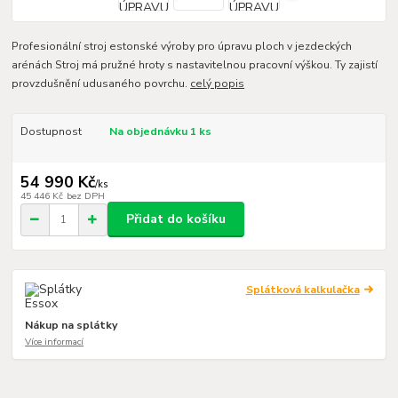
Profesionální stroj estonské výroby pro úpravu ploch v jezdeckých
arénách Stroj má pružné hroty s nastavitelnou pracovní výškou. Ty zajistí
provzdušnění udusaného povrchu.
celý popis
Dostupnost
Na objednávku 1 ks
54 990 Kč
/
ks
45 446 Kč
bez DPH
Přidat do košíku
Splátková kalkulačka
Nákup na splátky
Více informací