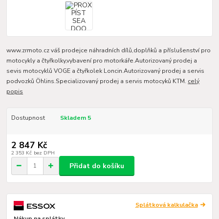
www.zrmoto.cz váš prodejce náhradních dílů,doplňků a příslušenství pro
motocykly a čtyřkolky,vybavení pro motorkáře.Autorizovaný prodej a
sevis motocyklů VOGE a čtyřkolek Loncin.Autorizovaný prodej a servis
podvozků Öhlins.Specializovaný prodej a servis motocyků KTM.
celý
popis
Dostupnost
Skladem 5
2 847 Kč
2 353 Kč
bez DPH
Přidat do košíku
Splátková kalkulačka
Nákup na splátky