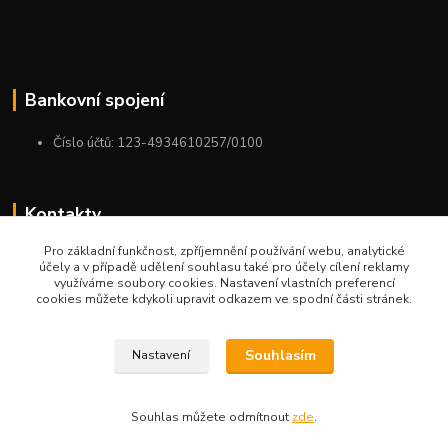
Bankovní spojení
Číslo účtů: 123-4934610257/0100
Kontakty
Pro základní funkčnost, zpříjemnění používání webu, analytické
+420 775 954 963
účely a v případě udělení souhlasu také pro účely cílení reklamy
9:00-12:00-13:00-16:00
využíváme soubory cookies. Nastavení vlastních preferencí
cookies můžete kdykoli upravit odkazem ve spodní části stránek.
ktm.ostrava@email.cz
Souhlasím
Nastavení
Souhlas můžete odmítnout
zde
.
Vytvořeno na
Eshop-rychle.cz