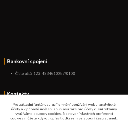
Bankovní spojení
Číslo účtů: 123-4934610257/0100
Kontakty
Pro základní funkčnost, zpříjemnění používání webu, analytické
+420 775 954 963
účely a v případě udělení souhlasu také pro účely cílení reklamy
9:00-12:00-13:00-16:00
využíváme soubory cookies. Nastavení vlastních preferencí
cookies můžete kdykoli upravit odkazem ve spodní části stránek.
ktm.ostrava@email.cz