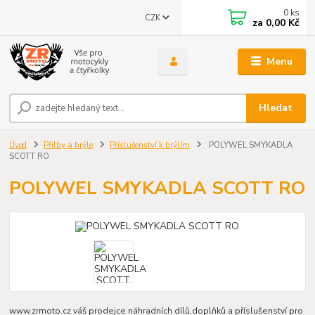
0
ks
CZK
za
0,00 Kč
Menu
Hledat
Úvod
Přilby a brýle
Příslušenství k brýlím
POLYWEL SMYKADLA
SCOTT RO
POLYWEL SMYKADLA SCOTT RO
www.zrmoto.cz váš prodejce náhradních dílů,doplňků a příslušenství pro