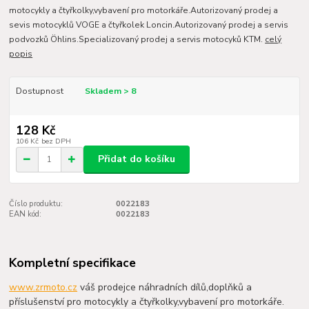
motocykly a čtyřkolky,vybavení pro motorkáře.Autorizovaný prodej a
sevis motocyklů VOGE a čtyřkolek Loncin.Autorizovaný prodej a servis
podvozků Öhlins.Specializovaný prodej a servis motocyků KTM.
celý
popis
Dostupnost
Skladem > 8
128 Kč
106 Kč
bez DPH
Přidat do košíku
Číslo produktu:
0022183
EAN kód:
0022183
Kompletní specifikace
www.zrmoto.cz
váš prodejce náhradních dílů,doplňků a
příslušenství pro motocykly a čtyřkolky,vybavení pro motorkáře.