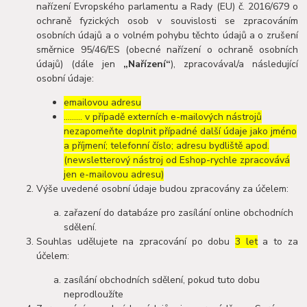
nařízení Evropského parlamentu a Rady (EU) č. 2016/679 o
ochraně fyzických osob v souvislosti se zpracováním
osobních údajů a o volném pohybu těchto údajů a o zrušení
směrnice 95/46/ES (obecné nařízení o ochraně osobních
údajů) (dále jen
„Nařízení“
), zpracovával/a následující
osobní údaje:
emailovou adresu
……… v případě externích e-mailových nástrojů
nezapomeňte doplnit případné další údaje jako jméno
a příjmení; telefonní číslo; adresu bydliště apod.
(newsletterový nástroj od Eshop-rychle zpracovává
jen e-mailovou adresu)
Výše uvedené osobní údaje budou zpracovány za účelem:
zařazení do databáze pro zasílání online obchodních
sdělení.
Souhlas udělujete na zpracování po dobu
3 let
a to za
účelem:
zasílání obchodních sdělení, pokud tuto dobu
neprodloužíte