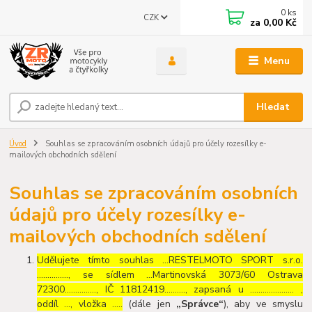
0
ks
CZK
za
0,00 Kč
Menu
Hledat
Úvod
Souhlas se zpracováním osobních údajů pro účely rozesílky e-
mailových obchodních sdělení
Souhlas se zpracováním osobních
údajů pro účely rozesílky e-
mailových obchodních sdělení
Udělujete tímto souhlas …RESTELMOTO SPORT s.r.o.
…………..., se sídlem …Martinovská 3073/60 Ostrava
72300……………, IČ 11812419………., zapsaná u ………………… ,
oddíl …, vložka …..
(dále jen
„Správce“
), aby ve smyslu