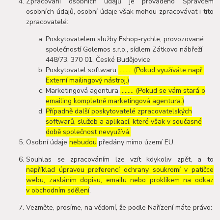
Zpracování osobních údajů je prováděno Správcem
osobních údajů, osobní údaje však mohou zpracovávat i tito
zpracovatelé:
Poskytovatelem služby Eshop-rychle, provozované
společností Golemos s.r.o., sídlem Zátkovo nábřeží
448/73, 370 01, České Budějovice
Poskytovatel softwaru
……… (Pokud využíváte např.
Externí mailingový nástroj.)
Marketingová agentura
……… (Pokud se vám stará o
emailing kompletně marketingová agentura.)
Případně další poskytovatelé zpracovatelských
softwarů, služeb a aplikací, které však v současné
době společnost nevyužívá.
Osobní údaje
nebudou
předány mimo území EU.
Souhlas se zpracováním lze vzít kdykoliv zpět, a to
například úpravou preferencí ochrany soukromí v patičce
webu, zasláním dopisu, emailu nebo proklikem na odkaz
v obchodním sdělení
.
Vezměte, prosíme, na vědomí, že podle Nařízení máte právo: