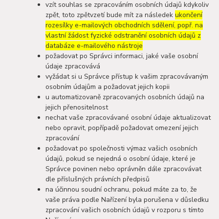
vzít souhlas se zpracováním osobních údajů kdykoliv
zpět, toto zpětvzetí bude mít za následek
ukončení
rozesílky e-mailových obchodních sdělení, popř. na
vlastní žádost fyzické odstranění osobních údajů z
databáze e-mailového nástroje
požadovat po Správci informaci, jaké vaše osobní
údaje zpracovává
vyžádat si u Správce přístup k vašim zpracovávaným
osobním údajům a požadovat jejich kopii
u automatizovaně zpracovaných osobních údajů na
jejich přenositelnost
nechat vaše zpracovávané osobní údaje aktualizovat
nebo opravit, popřípadě požadovat omezení jejich
zpracování
požadovat po společnosti výmaz vašich osobních
údajů, pokud se nejedná o osobní údaje, které je
Správce povinen nebo oprávněn dále zpracovávat
dle příslušných právních předpisů
na účinnou soudní ochranu, pokud máte za to, že
vaše práva podle Nařízení byla porušena v důsledku
zpracování vašich osobních údajů v rozporu s tímto