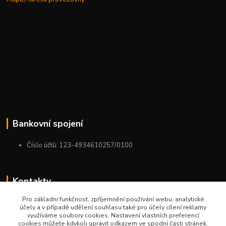
Bankovní spojení
Číslo účtů: 123-4934610257/0100
Kontakty
Pro základní funkčnost, zpříjemnění používání webu, analytické
+420 775 954 963
účely a v případě udělení souhlasu také pro účely cílení reklamy
9:00-12:00-13:00-16:00
využíváme soubory cookies. Nastavení vlastních preferencí
cookies můžete kdykoli upravit odkazem ve spodní části stránek.