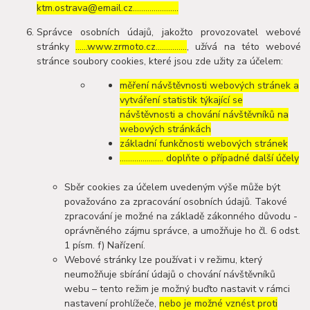
ktm.ostrava@email.cz………………….
Správce osobních údajů, jakožto provozovatel webové
stránky
……www.zrmoto.cz……………
, užívá na této webové
stránce soubory cookies, které jsou zde užity za účelem:
měření návštěvnosti webových stránek a
vytváření statistik týkající se
návštěvnosti a chování návštěvníků na
webových stránkách
základní funkčnosti webových stránek
………………… doplňte o případné další účely
Sběr cookies za účelem uvedeným výše může být
považováno za zpracování osobních údajů. Takové
zpracování je možné na základě zákonného důvodu -
oprávněného zájmu správce, a umožňuje ho čl. 6 odst.
1 písm. f) Nařízení.
Webové stránky lze používat i v režimu, který
neumožňuje sbírání údajů o chování návštěvníků
webu – tento režim je možný buďto nastavit v rámci
nastavení prohlížeče,
nebo je možné vznést proti