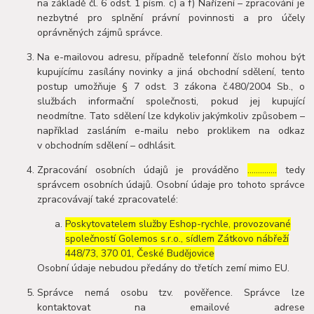
na základě čl. 6 odst. 1 písm. c) a f) Nařízení – zpracování je
nezbytné pro splnění právní povinnosti a pro účely
oprávněných zájmů správce.
Na e-mailovou adresu, případně telefonní číslo mohou být
kupujícímu zasílány novinky a jiná obchodní sdělení, tento
postup umožňuje § 7 odst. 3 zákona č.480/2004 Sb., o
službách informační společnosti, pokud jej kupující
neodmítne. Tato sdělení lze kdykoliv jakýmkoliv způsobem –
například zasláním e-mailu nebo proklikem na odkaz
v obchodním sdělení – odhlásit.
Zpracování osobních údajů je prováděno
…………..
tedy
správcem osobních údajů. Osobní údaje pro tohoto správce
zpracovávají také zpracovatelé:
Poskytovatelem služby Eshop-rychle, provozované
společností Golemos s.r.o., sídlem Zátkovo nábřeží
448/73, 370 01, České Budějovice
Osobní údaje nebudou předány do třetích zemí mimo EU.
Správce nemá osobu tzv. pověřence. Správce lze
kontaktovat na emailové adrese