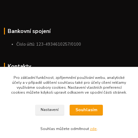
Bankovní spojení
Číslo účtů: 123-4934610257/0100
Kontakty
Pro základní funkčnost, zpříjemnění používání webu, analytické
+420 775 954 963
účely a v případě udělení souhlasu také pro účely cílení reklamy
9:00-12:00-13:00-16:00
využíváme soubory cookies. Nastavení vlastních preferencí
cookies můžete kdykoli upravit odkazem ve spodní části stránek.
ktm.ostrava@email.cz
Souhlasím
Nastavení
Souhlas můžete odmítnout
zde
.
Vytvořeno na
Eshop-rychle.cz