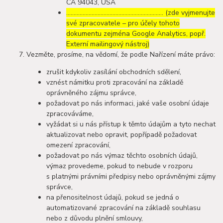
CA 94043, USA
……………………………………………………..… (zde vyjmenujte
své zpracovatele – pro účely tohoto
dokumentu zejména Google Analytics, popř.
Externí mailingový nástroj)
Vezměte, prosíme, na vědomí, že podle Nařízení máte právo:
zrušit kdykoliv zasílání obchodních sdělení,
vznést námitku proti zpracování na základě
oprávněného zájmu správce,
požadovat po nás informaci, jaké vaše osobní údaje
zpracováváme,
vyžádat si u nás přístup k těmto údajům a tyto nechat
aktualizovat nebo opravit, popřípadě požadovat
omezení zpracování,
požadovat po nás výmaz těchto osobních údajů,
výmaz provedeme, pokud to nebude v rozporu
s platnými právními předpisy nebo oprávněnými zájmy
správce,
na přenositelnost údajů, pokud se jedná o
automatizované zpracování na základě souhlasu
nebo z důvodu plnění smlouvy,