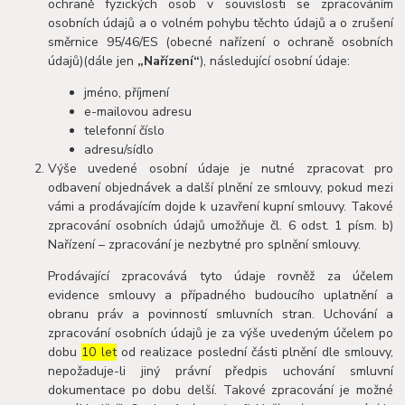
ochraně fyzických osob v souvislosti se zpracováním
osobních údajů a o volném pohybu těchto údajů a o zrušení
směrnice 95/46/ES (obecné nařízení o ochraně osobních
údajů)(dále jen
„Nařízení“
), následující osobní údaje:
jméno, příjmení
e-mailovou adresu
telefonní číslo
adresu/sídlo
Výše uvedené osobní údaje je nutné zpracovat pro
odbavení objednávek a další plnění ze smlouvy, pokud mezi
vámi a prodávajícím dojde k uzavření kupní smlouvy. Takové
zpracování osobních údajů umožňuje čl. 6 odst. 1 písm. b)
Nařízení – zpracování je nezbytné pro splnění smlouvy.
Prodávající zpracovává tyto údaje rovněž za účelem
evidence smlouvy a případného budoucího uplatnění a
obranu práv a povinností smluvních stran. Uchování a
zpracování osobních údajů je za výše uvedeným účelem po
dobu
10 let
od realizace poslední části plnění dle smlouvy,
nepožaduje-li jiný právní předpis uchování smluvní
dokumentace po dobu delší. Takové zpracování je možné