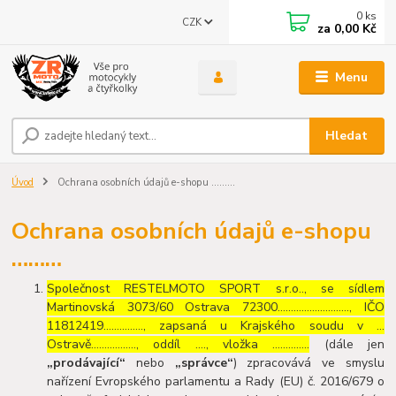
0
ks
CZK
za
0,00 Kč
Menu
Hledat
Úvod
Ochrana osobních údajů e-shopu ………
Ochrana osobních údajů e-shopu
………
Společnost RESTELMOTO SPORT s.r.o.., se sídlem
Martinovská 3073/60 Ostrava 72300………………………, IČO
11812419……………, zapsaná u Krajského soudu v …
Ostravě…………….., oddíl …., vložka …………..
(dále jen
„prodávající“
nebo
„správce“
) zpracovává ve smyslu
nařízení Evropského parlamentu a Rady (EU) č. 2016/679 o