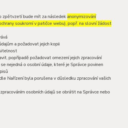
to zpětvzetí bude mít za následek
anonymizování
 ochrany soukromí v patičce webu), popř. na slovní žádost
vává
dajům a požadovat jejich kopii
sitelnost
vit, popřípadě požadovat omezení jejich zpracování
se nejedná o osobní údaje, které je Správce povinen
pisů
dle Nařízení byla porušena v důsledku zpracování vašich
e zpracováním osobních údajů se obrátit na Správce nebo