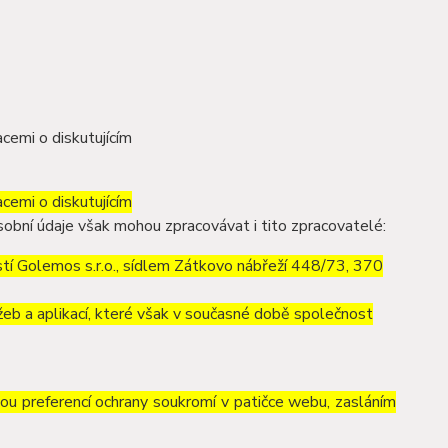
cemi o diskutujícím
cemi o diskutujícím
obní údaje však mohou zpracovávat i tito zpracovatelé:
í Golemos s.r.o., sídlem Zátkovo nábřeží 448/73, 370
eb a aplikací, které však v současné době společnost
vou preferencí ochrany soukromí v patičce webu, zasláním