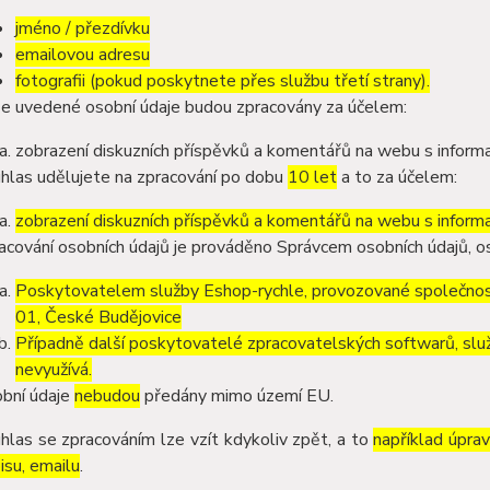
jméno / přezdívku
emailovou adresu
fotografii (pokud poskytnete přes službu třetí strany).
e uvedené osobní údaje budou zpracovány za účelem:
zobrazení diskuzních příspěvků a komentářů na webu s informa
hlas udělujete na zpracování po dobu
10 let
a to za účelem:
zobrazení diskuzních příspěvků a komentářů na webu s informa
acování osobních údajů je prováděno Správcem osobních údajů, os
Poskytovatelem služby Eshop-rychle, provozované společnost
01, České Budějovice
Případně další poskytovatelé zpracovatelských softwarů, služ
nevyužívá.
bní údaje
nebudou
předány mimo území EU.
hlas se zpracováním lze vzít kdykoliv zpět, a to
například úpra
isu, emailu
.