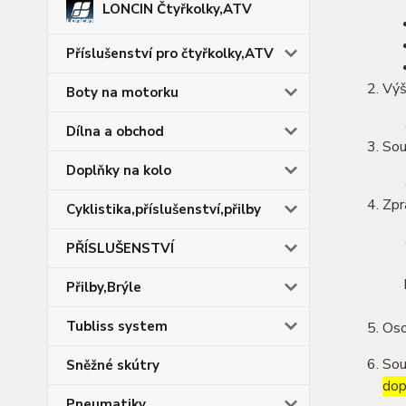
LONCIN Čtyřkolky,ATV
Příslušenství pro čtyřkolky,ATV
Výš
Boty na motorku
Dílna a obchod
Sou
Doplňky na kolo
Zpr
Cyklistika,příslušenství,přilby
PŘÍSLUŠENSTVÍ
Přilby,Brýle
Tubliss system
Oso
Sou
Sněžné skútry
dop
Pneumatiky