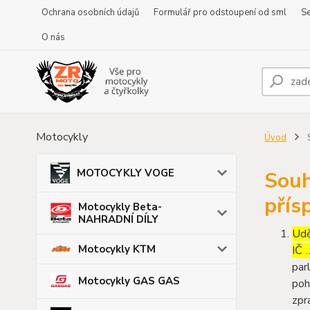
Ochrana osobních údajů
Formulář pro odstoupení od sml
Se
O nás
Motocykly
Úvod
S
MOTOCYKLY VOGE
Souh
přís
Motocykly Beta-
NAHRADNÍ DÍLY
Udě
Motocykly KTM
IČ 
par
Motocykly GAS GAS
poh
zpr