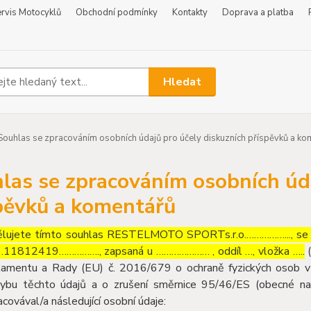
rvis Motocyklů
Obchodní podmínky
Kontakty
Doprava a platba
Hledat
ouhlas se zpracováním osobních údajů pro účely diskuzních příspěvků a ko
las se zpracováním osobních úda
pěvků a komentářů
lujete tímto souhlas RESTELMOTO SPORTs.r.o.……………..., s
…11812419……………., zapsaná u ………………… , oddíl …, vložka …..
(
lamentu a Rady (EU) č. 2016/679 o ochraně fyzických osob v 
ybu těchto údajů a o zrušení směrnice 95/46/ES (obecné nař
acovával/a následující osobní údaje: