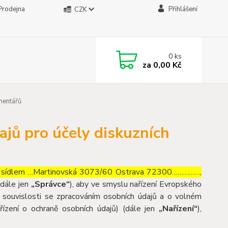
Prodejna
Přihlášení
CZK
0
ks
za
0,00 Kč
mentářů
jů pro účely diskuzních
e sídlem …Martinovská 3073/60 Ostrava 72300……………,
dále jen
„Správce“
), aby ve smyslu nařízení Evropského
souvislosti se zpracováním osobních údajů a o volném
ízení o ochraně osobních údajů) (dále jen
„Nařízení“
),